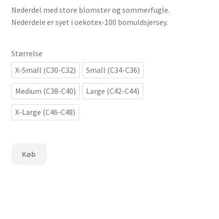
Nederdel med store blomster og sommerfugle.
Nederdele er syet i oekotex-100 bomuldsjersey.
Størrelse
X-Small (C30-C32)
Small (C34-C36)
Medium (C38-C40)
Large (C42-C44)
X-Large (C46-C48)
Nederdel
Køb
med
blomster
og
sommerfugle
antal