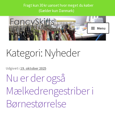
Fragt kun 30 kr uanset hvor meget du køber
(Gælder kun Danmark)
Spring
Spring
Menu
til
til
navigation
indhold
Udfold
Butikken
underm
Kategori:
Nyheder
Målskema
Udgivet i
19. oktober 2025
Om fancyskirts.dk
Nu er der også
Mælkedrengestriber i
Handelsvilkår
Børnestørrelse
Persondata Politik