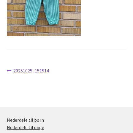
Nyheder
Indlægsnavigation
Forrige
20251025_151514
indlæg:
Nederdele til børn
Nederdele til unge