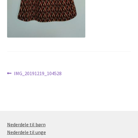
Nyheder
Indlægsnavigation
Forrige
IMG_20191219_104528
indlæg:
Nederdele til børn
Nederdele til unge