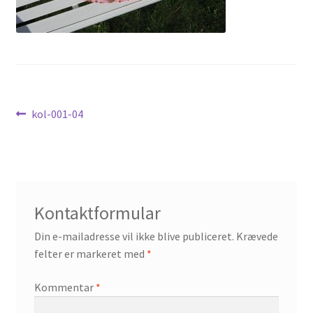
Nyheder
Indlægsnavigation
Forrige
kol-001-04
indlæg:
Kontaktformular
Din e-mailadresse vil ikke blive publiceret.
Krævede
felter er markeret med
*
Kommentar
*