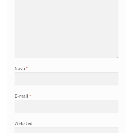
Navn
*
E-mail
*
Websted