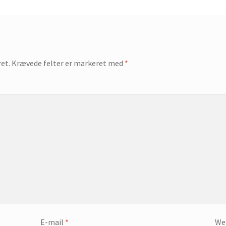
ret.
Krævede felter er markeret med
*
E-mail
*
We