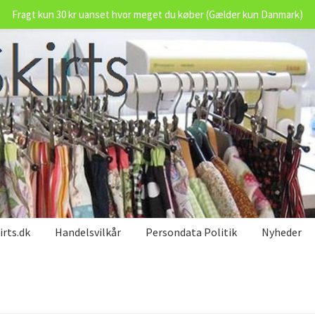
Fragt kun 30 kr uanset hvor meget du køber (Gælder kun Danmark)
rts.dk
Handelsvilkår
Persondata Politik
Nyheder