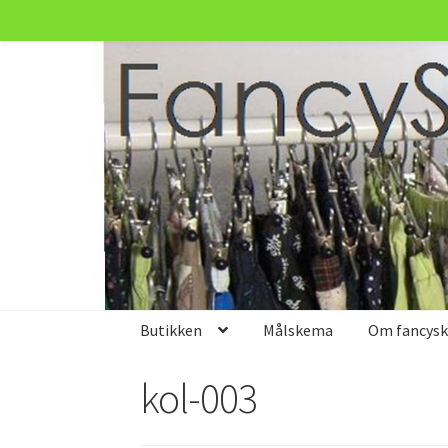
Spring
Spring
til
til
navigation
indhold
Butikken
Målskema
Om fancyski
kol-003