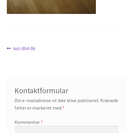
Nyheder
Indlægsnavigation
Forrige
kol-004-06
indlæg:
Kontaktformular
Din e-mailadresse vil ikke blive publiceret.
Krævede
felter er markeret med
*
Kommentar
*