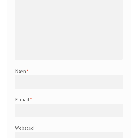
Navn
*
E-mail
*
Websted