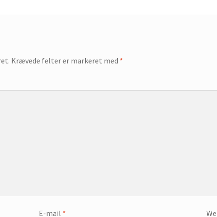
ret.
Krævede felter er markeret med
*
E-mail
*
We