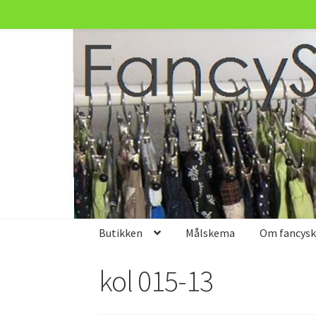
Spring
Spring
til
til
navigation
indhold
Butikken
Målskema
Om fancyski
kol 015-13