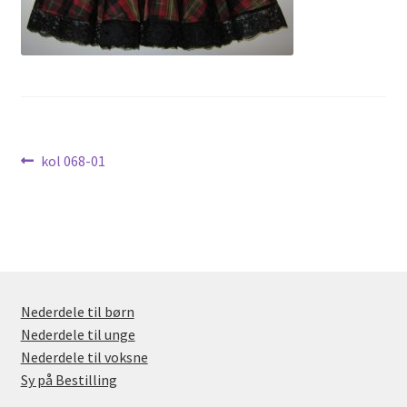
Nyheder
Indlægsnavigation
Forrige
kol 068-01
indlæg:
Nederdele til børn
Nederdele til unge
Nederdele til voksne
Sy på Bestilling