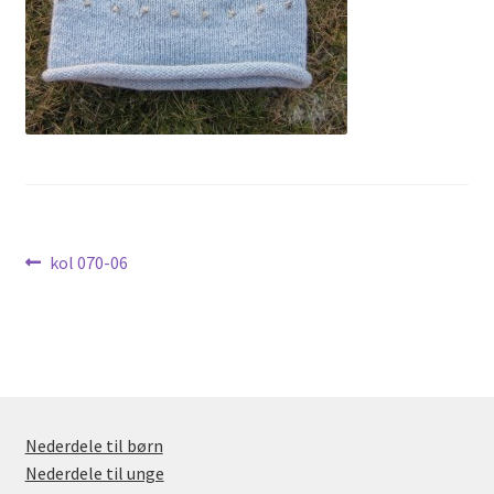
Nyheder
Indlægsnavigation
Forrige
kol 070-06
indlæg:
Nederdele til børn
Nederdele til unge