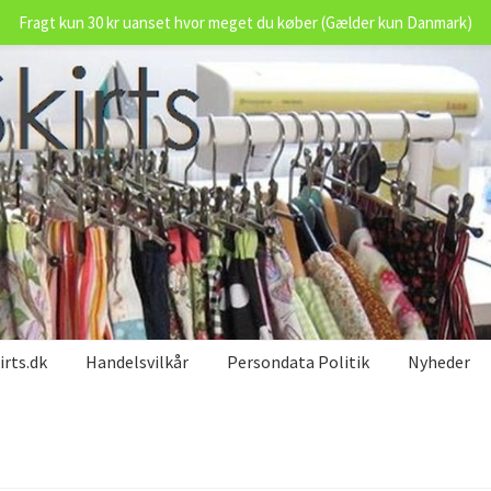
Fragt kun 30 kr uanset hvor meget du køber (Gælder kun Danmark)
rts.dk
Handelsvilkår
Persondata Politik
Nyheder