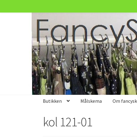
Spring
Spring
til
til
navigation
indhold
Butikken
Målskema
Om fancyski
kol 121-01