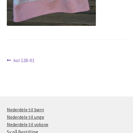
Nyheder
Indlægsnavigation
Forrige
kol 128-01
indlæg:
Nederdele til børn
Nederdele til unge
Nederdele til voksne
Sy på Bestilling