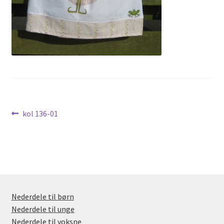
Nyheder
Indlægsnavigation
Forrige
kol 136-01
indlæg:
Nederdele til børn
Nederdele til unge
Nederdele til voksne