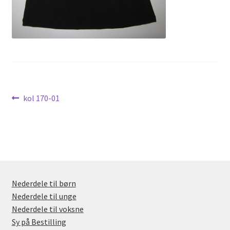
Nyheder
Indlægsnavigation
Forrige
kol 170-01
indlæg:
Nederdele til børn
Nederdele til unge
Nederdele til voksne
Sy på Bestilling