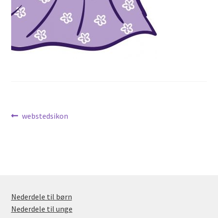
Nyheder
Indlægsnavigation
Forrige
webstedsikon
indlæg:
Nederdele til børn
Nederdele til unge